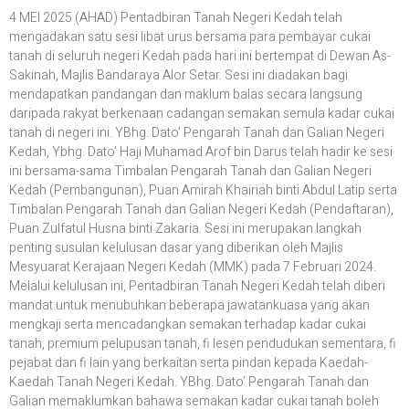
4 MEI 2025 (AHAD) Pentadbiran Tanah Negeri Kedah telah
mengadakan satu sesi libat urus bersama para pembayar cukai
tanah di seluruh negeri Kedah pada hari ini bertempat di Dewan As-
Sakinah, Majlis Bandaraya Alor Setar. Sesi ini diadakan bagi
mendapatkan pandangan dan maklum balas secara langsung
daripada rakyat berkenaan cadangan semakan semula kadar cukai
tanah di negeri ini. YBhg. Dato’ Pengarah Tanah dan Galian Negeri
Kedah, Ybhg. Dato’ Haji Muhamad Arof bin Darus telah hadir ke sesi
ini bersama-sama Timbalan Pengarah Tanah dan Galian Negeri
Kedah (Pembangunan), Puan Amirah Khairiah binti Abdul Latip serta
Timbalan Pengarah Tanah dan Galian Negeri Kedah (Pendaftaran),
Puan Zulfatul Husna binti Zakaria. Sesi ini merupakan langkah
penting susulan kelulusan dasar yang diberikan oleh Majlis
Mesyuarat Kerajaan Negeri Kedah (MMK) pada 7 Februari 2024.
Melalui kelulusan ini, Pentadbiran Tanah Negeri Kedah telah diberi
mandat untuk menubuhkan beberapa jawatankuasa yang akan
mengkaji serta mencadangkan semakan terhadap kadar cukai
tanah, premium pelupusan tanah, fi lesen pendudukan sementara, fi
pejabat dan fi lain yang berkaitan serta pindan kepada Kaedah-
Kaedah Tanah Negeri Kedah. YBhg. Dato’ Pengarah Tanah dan
Galian memaklumkan bahawa semakan kadar cukai tanah boleh