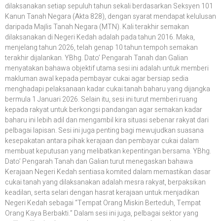
dilaksanakan setiap sepuluh tahun sekali berdasarkan Seksyen 101
Kanun Tanah Negara (Akta 828), dengan syarat mendapat kelulusan
daripada Majlis Tanah Negara (MTN). Kali terakhir semakan
dilaksanakan di Negeri Kedah adalah pada tahun 2016. Maka,
menjelang tahun 2026, telah genap 10 tahun tempoh semakan
terakhir dijalankan. YBhg. Dato’ Pengarah Tanah dan Galian
menyatakan bahawa objektif utama sesi ini adalah untuk memberi
makluman awal kepada pembayar cukai agar bersiap sedia
menghadapi pelaksanaan kadar cukai tanah baharu yang dijangka
bermula 1 Januari 2026. Selain itu, sesi ini turut memberi ruang
kepada rakyat untuk berkongsi pandangan agar semakan kadar
baharu ini lebih adil dan mengambil kira situasi sebenar rakyat dari
pelbagai lapisan. Sesi ini juga penting bagi mewujudkan suasana
kesepakatan antara pihak kerajaan dan pembayar cukai dalam
membuat keputusan yang melibatkan kepentingan bersama. YBhg.
Dato’ Pengarah Tanah dan Galian turut menegaskan bahawa
Kerajaan Negeri Kedah sentiasa komited dalam memastikan dasar
cukai tanah yang dilaksanakan adalah mesra rakyat, berpaksikan
keadilan, serta selari dengan hasrat kerajaan untuk menjadikan
Negeri Kedah sebagai “Tempat Orang Miskin Berteduh, Tempat
Orang Kaya Berbakti.” Dalam sesi ini juga, pelbagai sektor yang