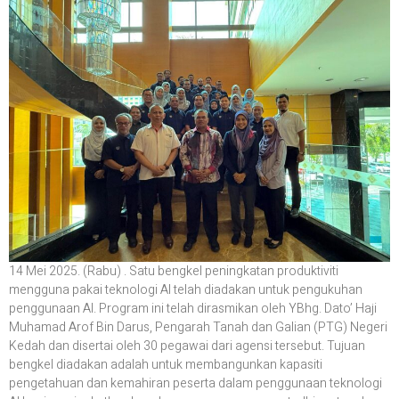
14 Mei 2025. (Rabu) . Satu bengkel peningkatan produktiviti
mengguna pakai teknologi AI telah diadakan untuk pengukuhan
penggunaan AI. Program ini telah dirasmikan oleh YBhg. Dato’ Haji
Muhamad Arof Bin Darus, Pengarah Tanah dan Galian (PTG) Negeri
Kedah dan disertai oleh 30 pegawai dari agensi tersebut. Tujuan
bengkel diadakan adalah untuk membangunkan kapasiti
pengetahuan dan kemahiran peserta dalam penggunaan teknologi