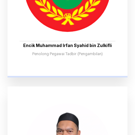
Encik Muhammad Irfan Syahid bin Zulkifli
Penolong Pegawai Tadbir (Pengambilan)