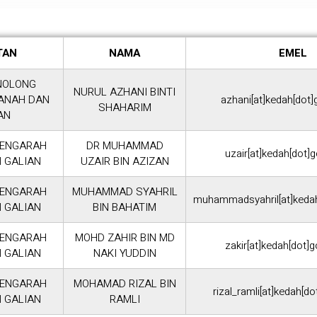
TAN
NAMA
EMEL
NOLONG
NURUL AZHANI BINTI
ANAH DAN
azhani[at]kedah[dot]
SHAHARIM
AN
PENGARAH
DR MUHAMMAD
uzair[at]kedah[dot]
 GALIAN
UZAIR BIN AZIZAN
PENGARAH
MUHAMMAD SYAHRIL
muhammadsyahril[at]kedah
 GALIAN
BIN BAHATIM
PENGARAH
MOHD ZAHIR BIN MD
zakir[at]kedah[dot]
 GALIAN
NAKI YUDDIN
PENGARAH
MOHAMAD RIZAL BIN
rizal_ramli[at]kedah[d
 GALIAN
RAMLI