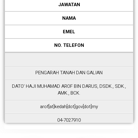
JAWATAN
NAMA
EMEL
NO. TELEFON
PENGARAH TANAH DAN GALIAN
DATO' HAJI MUHAMAD AROF BIN DARUS, DSDK., SDK.,
AMK., BCK.
arof[at]kedah[dot]gov[dot]my
04-7027910