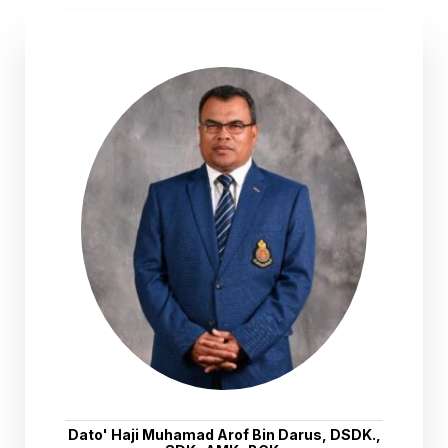
Dato' Haji Muhamad Arof Bin Darus, DSDK.,