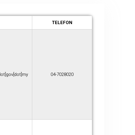
TELEFON
dot]gov[dot]my
04-7028020