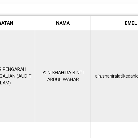
WATAN
NAMA
EMEL
G PENGARAH
A'IN SHAHIRA BINTI
GALIAN (AUDIT
ain.shahira[at]kedah[
ABDUL WAHAB
LAM)