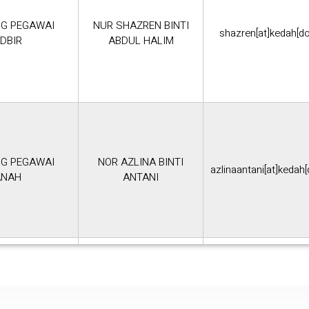
G PEGAWAI
NUR SHAZREN BINTI
shazren[at]kedah[d
DBIR
ABDUL HALIM
G PEGAWAI
NOR AZLINA BINTI
azlinaantani[at]kedah
ANAH
ANTANI
NOR NADIAH BINTI
TADBIR (P/O)
nornadiah[at]kedah[
NADZERI