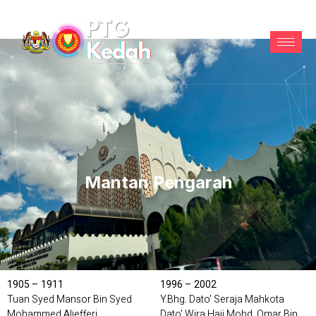
Mantan Pengarah
1905 – 1911
1996 – 2002
Tuan Syed Mansor Bin Syed
Y.Bhg. Dato’ Seraja Mahkota
Mohammed Aljefferi
Dato’ Wira Haji Mohd. Omar Bin