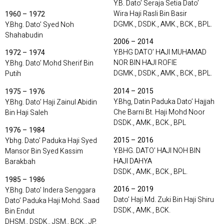
Y.B. Dato’ Seraja Setia Dato’
Wira Haji Rasli Bin Basir
1960 – 1972
DGMK., DSDK., AMK., BCK., BPL.
Y.Bhg. Dato’ Syed Noh
Shahabudin
2006 – 2014
Y.BHG DATO’ HAJI MUHAMAD
1972 – 1974
NOR BIN HAJI ROFIE
Y.Bhg. Dato’ Mohd Sherif Bin
DGMK., DSDK., AMK., BCK., BPL.
Putih
2014 – 2015
1975 – 1976
Y.Bhg, Datin Paduka Dato’ Hajjah
Y.Bhg. Dato’ Haji Zainul Abidin
Che Barni Bt. Haji Mohd Noor
Bin Haji Saleh
DSDK., AMK., BCK., BPL
1976 – 1984
2015 – 2016
Ybhg. Dato’ Paduka Haji Syed
Y.BHG. DATO’ HAJI NOH BIN
Mansor Bin Syed Kassim
HAJI DAHYA
Barakbah
DSDK., AMK., BCK., BPL.
1985 – 1986
2016 – 2019
Y.Bhg. Dato’ Indera Senggara
Dato’ Haji Md. Zuki Bin Haji Shiru
Dato’ Paduka Haji Mohd. Saad
DSDK., AMK., BCK.
Bin Endut
DHSM., DSDK., JSM., BCK., JP.