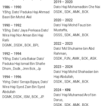
2019 – 2020
Dato Haji Mohamadbin Che Nai
1986 – 1990
DSDK., SDK., AMK., BCK.
Y.Bhg. Dato’ Paduka Haji Ahmad
Basri Bin Mohd. Akil
2020 – 2022
Dato’ Haji Mohd Fauzi bin
1990 – 1992
Mustaffa,
Y.Bhg. Dato’ Jaya Perkasa Dato’
DSSS., SDK., AMK., BCK.
Wira Haji Nor Aman Bin Haji
Rafii
2022 – 2023
DGMK., DSDK., BCK., BPL
Dato’ Md Shuhaime bin Abd
Rahman,
1992 – 1994
DSDK., PJN., AMK., BCK., ASK.
Y.Bhg. Dato’ Lela Bakar Dato’
Paduka Haji Ismail Bin Shafie
2023 – 2024
Dhsm., Dsdk., Jmn Bck., Jp
Dato’ Haji Mohd Shahadan bin
Haji Abdullah,
1994 – 1996
DSDK., SDK., AMK., BCK.
Ybhg. Dato’ Seraja Bijaya, Dato’
Wira Haji Syed Zain Bin Syed
2024 – KINI
Abdullah
Dato’ Haji Muhamad Arof bin
DGMK, DSDK., ISM., BCK., JP.
Darus,
DSDK., SDK., AMK., BCK.