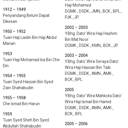
Haji Mohamed
1912 – 1949
DGMK., DSDK., JMN., BCK., BPL.,
Penyandang Belum Dapat
PJK., JP.
Dikesan
2002 – 2003
1950 – 1952
Y.Bhg. Dato’ Wira Haji Hashim
Tuan Haji Laidin Bin Haji Abdul
Bin Mat Noor
Manan
DGMK., DSDK., KMN., BCK., JP.
1953
2003 – 2004
Tuan Haji Mohamad Isa Bin Che
Y.Bhg. Dato’ Wira Seraya Dato’
Din
Wira Haji Hassan Bin Taib
DGMK., DSDK., AMN., AMK.,
1954 – 1955
BCK., BPL
Tuan Syed Hassan Bin Syed
Zain Shahabudin
2005
Y.Bhg. Dato’ Wira Mahkota Dato’
1955 – 1958
Wira Haji Ismail Bin Hamid
Che Ismail Bin Harun
DGMK., DSDK., AMN., AMK.,
BCK., BPL
1959
Tuan Syed Sheh Bin Syed
2005 – 2006
Abdullah Shahabudin