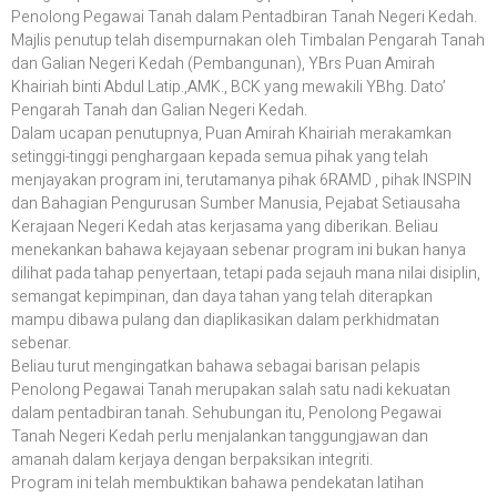
Penolong Pegawai Tanah dalam Pentadbiran Tanah Negeri Kedah.
Majlis penutup telah disempurnakan oleh Timbalan Pengarah Tanah
dan Galian Negeri Kedah (Pembangunan), YBrs Puan Amirah
Khairiah binti Abdul Latip.,AMK., BCK yang mewakili YBhg. Dato’
Pengarah Tanah dan Galian Negeri Kedah.
Dalam ucapan penutupnya, Puan Amirah Khairiah merakamkan
setinggi-tinggi penghargaan kepada semua pihak yang telah
menjayakan program ini, terutamanya pihak 6RAMD , pihak INSPIN
dan Bahagian Pengurusan Sumber Manusia, Pejabat Setiausaha
Kerajaan Negeri Kedah atas kerjasama yang diberikan. Beliau
menekankan bahawa kejayaan sebenar program ini bukan hanya
dilihat pada tahap penyertaan, tetapi pada sejauh mana nilai disiplin,
semangat kepimpinan, dan daya tahan yang telah diterapkan
mampu dibawa pulang dan diaplikasikan dalam perkhidmatan
sebenar.
Beliau turut mengingatkan bahawa sebagai barisan pelapis
Penolong Pegawai Tanah merupakan salah satu nadi kekuatan
dalam pentadbiran tanah. Sehubungan itu, Penolong Pegawai
Tanah Negeri Kedah perlu menjalankan tanggungjawan dan
amanah dalam kerjaya dengan berpaksikan integriti.
Program ini telah membuktikan bahawa pendekatan latihan